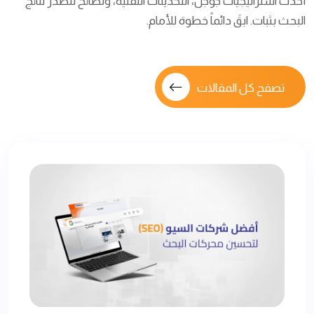
أحدث استراتيجيات جوجل، التحديثات التقنية، ونصائح لتصدر نتائج
البحث بثبات. ابقَ دائماً خطوة للأمام.
تصفح كل المقالات