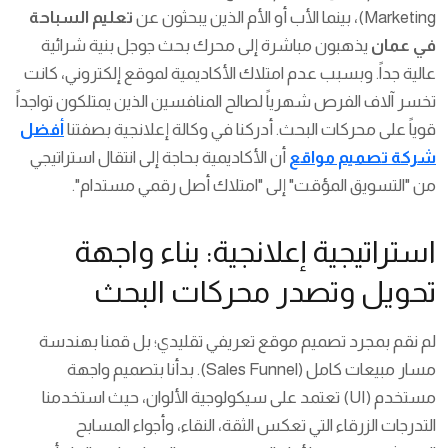
Marketing)، بينما الأب أو الأم الذين يبحثون عن
تعليم السباحة
في عمان
يذهبون مباشرة إلى محرك بحث جوجل بنية شرائية
عالية جداً. وبسبب عدم امتلاك الأكاديمية لموقع إلكتروني، كانت
تخسر آلاف الفرص شهرياً لصالح المنافسين الذين يمتلكون تواجداً
قوياً على محركات البحث. أدركنا في وكالة إعلانجية بصفتنا
أفضل
شركة تصميم مواقع
أن الأكاديمية بحاجة إلى انتقال استراتيجي
من "التسويق المؤقت" إلى "امتلاك أصل رقمي مستدام".
استراتيجية إعلانجية: بناء واجهة
تحويل وتصدر محركات البحث
لم نقم بمجرد تصميم موقع تعريفي تقليدي؛ بل قمنا بهندسة
مسار مبيعات كامل (Sales Funnel). بدأنا بتصميم واجهة
مستخدم (UI) تعتمد على سيكولوجية الألوان، حيث استخدمنا
التدرجات الزرقاء التي تعكس الثقة، النقاء، وأجواء المسابح