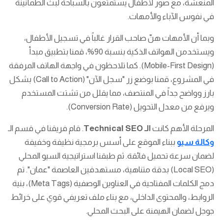
المنعشة، مع صور لأطفال يستمتعون بالسباحة لبث الطمأنينة
في نفوس الآباء والأمهات.
وبما أن الأمهات هنّ صاحب القرار غالباً في تسجيل الأطفال،
ويستخدمن الهواتف الذكية بنسبة 90%، قمنا بتطبيق مبدأ
(Mobile-First Design). كما تلاحظون في واجهة الهاتف المرفقة
في المشروع، قمنا بوضع زر "سجل الآن" (Call to Action) بشكل
بارز وواضح جداً في المنتصف، مما يقلل من تشتت المستخدم
ويرفع من معدل التحويل (Conversion Rate).
المرحلة الأهم كانت
الـ Technical SEO
. قام فريقنا في قسم الـ
وكالة سيو
ببناء الموقع على أسس برمجية نظيفة وخفيفة
لضمان سرعة تحميل فائقة. ثم طبقنا استراتيجية السيو المحلي
(Local SEO) بدقة متناهية، مستهدفين العاصمة "عمان". تم
دمج الكلمات المفتاحية في العناوين الوصفية (Meta Tags)، بنية
الروابط، والمحتوى الداخلي، مع بناء ملف تعريفي قوي على خرائط
جوجل لضمان الهيمنة على البحث المحلي.