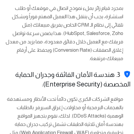
بمجرد قيام زائر بملء نموذج اتصال في موقعك أو طلب
استشارة، يجب أن ينتقل هذا العميل المهتم فوراً وبشكل
تلقائي إلى نظام الـ CRM الخاص بفريق مبيعاتك (مثل
HubSpot, Salesforce, Zoho). هذا يضمن سرعة تواصل
فريقك مع العميل خلال دقائق معدودة، مما يزيد من معدل
إغلاق الصفقات (Conversion Rate) ويحفظ على أرقام
مبيعاتك مرتفعة.
3. هندسة الأمان الفائقة وجدران الحماية
المخصصة (Enterprise Security):
مواقع الشركات الكبرى تكون دائماً تحت الأنظار ومستهدفة
بالهجمات البرمجية أو محاولات إغراق السيرفر بالطلبات
الوهمية (DDoS Attacks). لذلك، نقوم بتجهيز المواقع
بهندسة أمان ثلاثية الطبقات تشمل تركيب جدران حماية
تطبيقية متطورة (Web Application Firewall - WAF) مثل