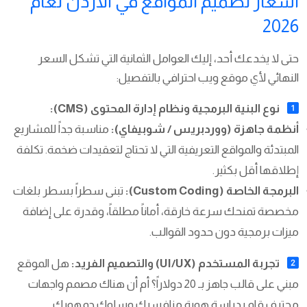
أسعار تصميم المواقع في الأردن لعام
2026
حتى لا يخدعك أحد، إليك العوامل الثمانية التي تشكل السعر
النهائي لأي موقع ويب احترافي بالتفصيل:
نوع البنية البرمجية ونظام إدارة المحتوى (CMS):
أنظمة جاهزة (ووردبريس / شوبيفاي):
مناسبة جداً للمشاريع
المبتدئة والمواقع التعريفية التي لا تحتاج لتعقيدات ضخمة. تكلفة
إطلاقها أقل بكثير.
البرمجة الخاصة (Custom Coding):
تبنى سطراً بسطر بلغات
مخصصة تمنحك سرعة خارقة، أماناً مطلقاً، وقدرة على إضافة
ميزات برمجية دون حدود القوالب.
تجربة المستخدم (UI/UX) والتصميم الفريد:
هل الموقع
مبني على قالب جاهز بـ 20 دولاراً؟ أم أن هناك مصمم واجهات
محترف قام بدراسة هوية منافسيك وسلوك جمهورك