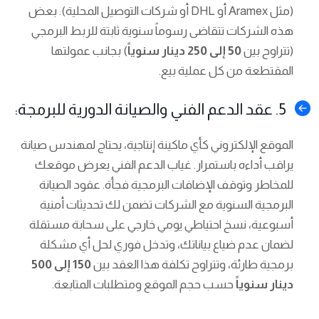
(مثل Aramex أو DHL أو شركات التوصيل المحلية). بعض
هذه الشركات تتقاضى رسوماً سنوية ثابتة للربط البرمجي
(تتراوح بين
50 إلى 250 دينار سنوياً
) بجانب عمولتها
المقتطعة من كل عملية بيع.
5. عقد الدعم الفني والصيانة الدورية للبرمجة:
الموقع الإلكتروني كأي ماكينة إنتاجية، يحتاج لمهندس صيانة
يراقب أداءه باستمرار. غياب الدعم الفني يعرض موقعك
للمخاطر وتوقف الإضافات البرمجية فجأة. عقود الصيانة
البرمجية السنوية مع الشركات تضمن لك تحديثات أمنية
أسبوعية، نسخ احتياطي يومي خارجي على سحابة مستقلة
لضمان عدم ضياع بياناتك، وتدخل فوري لحل أي مشكلة
برمجية طارئة، وتتراوح تكلفة هذا العقد بين
150 إلى 500
دينار سنوياً
حسب حجم الموقع ومتطلبات المتابعة.