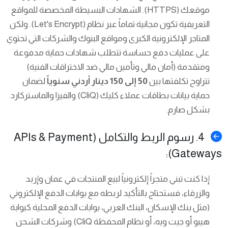
موقعك (HTTPS). الشهادات البسيطة المخصصة للمواقع
التعريفية تكون مجانية تماماً عبر نظام (Let's Encrypt). ولكن
المتاجر الإلكترونية الكبرى ومواقع البنوك والشركات التي تحتوي
على عمليات دفع حساسة تتطلب شهادات حماية مدفوعة
ومتقدمة (أمان مالي وتأمين مالي ضد الاختراقات الفنية)
تتراوح تكلفتها بين
50 إلى 150 دينار أردني سنوياً
لضمان
حماية بيانات بطاقات عملاء كليك (CliQ) والفيزا والماستركارد
بشكل صارم.
4. رسوم الربط والتكامل (APIs & Payment
Gateways):
إذا كنت تبني متجراً إلكترونياً لبيع المنتجات في عمان وإربد
والزرقاء، فستحتاج بالتأكيد لربطه مع بوابات الدفع الإلكتروني
(مثل بنك الإسكان، البنك العربي، بوابات الدفع المحلية كبوابة
هيبو أو جيت ويه، أو نظام المحفظة CliQ) وشركات الشحن