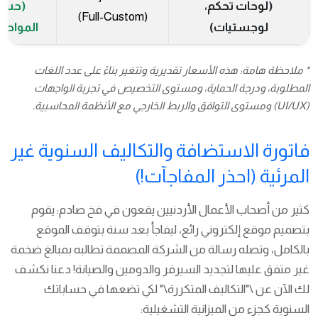
(لوحات تحكم،
(حس
(Full-Custom)
لوجستيات)
المواصف
* ملاحظة هامة: هذه الأسعار تقديرية وتتغير بناءً على عدد اللغات
المطلوبة، ودرجة الحماية، ومستوى التخصيص في تجربة الواجهات
(UI/UX) ومستوى التوافق والربط الخارجي مع الأنظمة المحاسبية.
فاتورة الاستضافة والتكاليف السنوية غير
المرئية (احذر المفاجآت!)
كثير من أصحاب الأعمال الأردنيين يقعون في فخ صادم: يقوم
بتصميم موقع إلكتروني رائع، ليفاجأ بعد سنة بتوقف الموقع
بالكامل، وتصله رسالة من الشركة المصممة تطالبه بمبالغ ضخمة
غير متفق عليها لتجديد السيرفر والدومين والصيانة! دعنا نكشف
لك الآن عن \"التكاليف المتكررة\" لكي تضعها في حساباتك
السنوية كجزء من الميزانية التشغيلية: