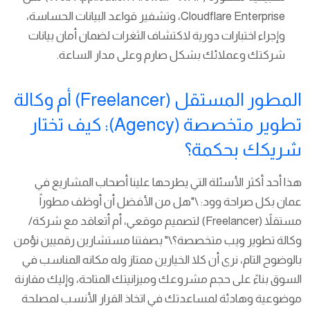
Cloudflare Enterprise، وتشفير قواعد البيانات الحساسة،
وإجراء اختبارات دورية لاكتشاف الثغرات لضمان أمان بيانات
شركتك وعملائك بشكل صارم وعلى مدار الساعة.
المطور المستقل (Freelancer) أم وكالة
تطوير متخصصة (Agency): كيف تختار
شريكك بحكمة؟
هذا أحد أكثر الأسئلة التي يطرحها علينا أصحاب المشاريع في
عمان بكل صراحة وود: \"هل من الأفضل أن أوظف مطوراً
مستقلاً (Freelancer) لتصميم موقعي، أم أتعاقد مع شركة/
وكالة تطوير ويب متخصصة؟\" بصفتنا مستشارين رقميين نؤمن
بالوضوح التام، نرى أن كلا الخيارين ممتاز وله مكانه المناسب في
السوق بناءً على حجم مشروعك وميزانيتك المتاحة، وإليك مقارنة
موضوعية وهادئة لمساعدتك في اتخاذ القرار الأنسب لمصلحة