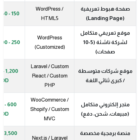
صفحة هبوط تعريفية
WordPress /
150 - 350 JOD
HTML5
(Landing Page)
موقع تعريفي متكامل
WordPress
لشركة ناشئة (5-10
250 - 600 JOD
(Customized)
صفحات)
Laravel / Custom
موقع شركات متوسطة
00
React / Custom
/ كبرى ثنائي اللغة
JOD
PHP
WooCommerce /
متجر إلكتروني متكامل
500
Shopify / Custom
(مبيعات، شحن، دفع)
JOD
MVC
منصة برمجية مخصصة
Next.js / Laravel