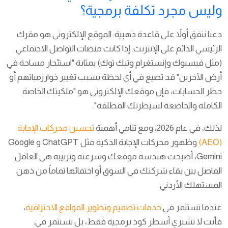
وليس مجرد تكلفة برمجية؟
دعنا نتفق أولاً على قاعدة ذهبية: الموقع الإلكتروني هو مقرك
الرئيسي الدائم على الإنترنت. إذا كانت منصات التواصل الاجتماعي
(مثل فيسبوك وإنستغرام وتيك توك) بمثابة "استئجار مساحة في
أرض الآخرين" قد تضيع في أي لحظة بسبب تغيير خوارزمياتهم أو
حظر الحسابات، فإن موقعك الإلكتروني هو "ملكيتك الخاصة
الكاملة والخاضعة لسيطرتك المطلقة".
لذلك، في عام 2026، ومع تنامي أهمية
تحسين محركات الإجابة
(AEO)
وظهور محركات الإجابة الذكية مثل ChatGPT و Google
Gemini، أصبحت هندسة موقعك وسرعته وترتيبه هي العامل
الفاصل بين بقاء شركتك في السوق أو اختفائها تماماً من ذهن
المستهلك الأردني.
عندما تستثمر في
خدمات تصميم وتطوير المواقع الاحترافية
،
فأنت لا تشتري أسطر كود برمجية فقط، بل تستثمر في: