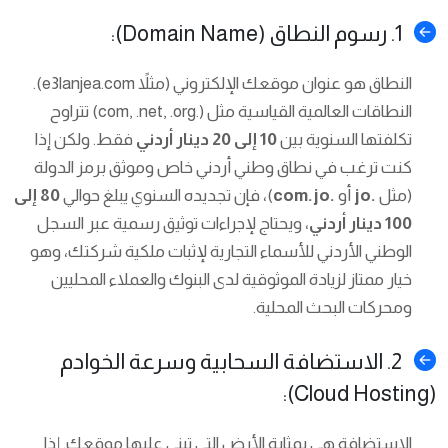
1. رسوم النطاق (Domain Name):
النطاق هو عنوان موقعك الإلكتروني (مثلاً e3lanjea.com).
النطاقات العالمية القياسية مثل (.com, .net, .org) تتراوح
تكلفتها السنوية بين
10 إلى 20 دينار أردني
فقط. ولكن إذا
كنت ترغب في نطاق وطني أردني خاص وموثق برمز الدولة
(مثل
.jo
أو
.com.jo
)، فإن تجديده السنوي يبلغ حوالي
80 إلى
100 دينار أردني
، ويحتاج لإجراءات توثيق رسمية عبر السجل
الوطني الأردني للأسماء التجارية لإثبات ملكية شركتك، وهو
خيار ممتاز لزيادة الموثوقية لدى البنوك والعملاء المحليين
ومحركات البحث المحلية.
2. الاستضافة السحابية وسرعة الخوادم
(Cloud Hosting):
الاستضافة هي بمثابة الأرض التي تبني عليها موقعك. إذا