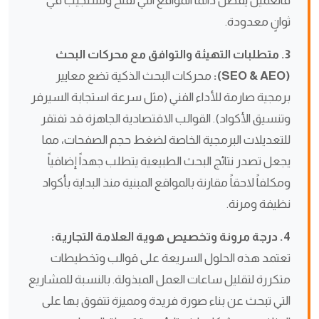
فالعميل يفضل دائماً المواقع التي تفتح وتستجيب في
ثوانٍ معدودة.
3. متطلبات التهيئة والتوافق مع محركات البحث
(SEO & AEO):
محركات البحث الذكية تضع معايير
برمجية صارمة للأداء الفني (مثل سرعة استجابة السيرفر
وتنسيق الأكواد). القوالب الاقتصادية الجاهزة قد تفتقر
للتعديلات البرمجية الخاصة لضغط حجم الصفحات، مما
يجعل تصدر نتائج البحث الطبيعية يتطلب جهداً إضافياً
ومكلفاً لاحقاً مقارنة بالمواقع المبنية منذ البداية بأكواد
نظيفة ومرنة.
4. درجة مرونة وتخصيص هوية العلامة التجارية:
تعتمد هذه الحلول السريعة على قوالب وتخطيطات
متكررة لتقليل ساعات العمل المبذولة. بالنسبة للمشاريع
التي تبحث عن بناء صورة فريدة ومميزة تتفوق بها على