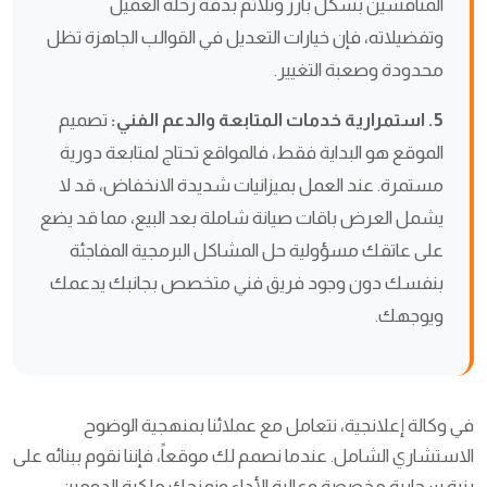
المنافسين بشكل بارز وتلائم بدقة رحلة العميل
وتفضيلاته، فإن خيارات التعديل في القوالب الجاهزة تظل
محدودة وصعبة التغيير.
5. استمرارية خدمات المتابعة والدعم الفني:
تصميم
الموقع هو البداية فقط، فالمواقع تحتاج لمتابعة دورية
مستمرة. عند العمل بميزانيات شديدة الانخفاض، قد لا
يشمل العرض باقات صيانة شاملة بعد البيع، مما قد يضع
على عاتقك مسؤولية حل المشاكل البرمجية المفاجئة
بنفسك دون وجود فريق فني متخصص بجانبك يدعمك
ويوجهك.
في وكالة إعلانجية، نتعامل مع عملائنا بمنهجية الوضوح
الاستشاري الشامل. عندما نصمم لك موقعاً، فإننا نقوم ببنائه على
بنية سحابية مخصصة وعالية الأداء ونمنحك ملكية الدومين