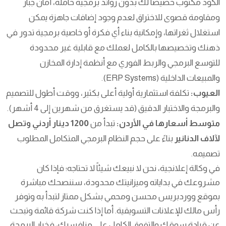
الكود مكتوب خصيصاً لك بدون زوائد برمجية خاملة، أمان جبار
ومقاومة قصوى للاختراق لعدم وجود إضافات جاهزة يمكن
استغلال ثغراتها، وإمكانية بناء أي فكرة أو خاصية برمجية تدور في
ذهنك وتخصيصها بالكامل لعملك مع قابلية غير محدودة
للتوسع البرمجي والربط الفوري مع أنظمة إدارة المخازن
والمبيعات الداخلية (ERP Systems).
العيوب:
تكلفة استثمارية أولية أعلى بكثير، ووقت أطول للتصميم
والبرمجة والاختبار الدقيق (قد يستغرق من شهرين إلى 4 أشهر).
متوسط أسعارها في الأردن:
تبدأ من
1200 دينار أردني وتصل
لآلاف الدنانير
بناءً على حجم النظام البرمجي المتكامل المطلوب
تصميمه.
في وكالة إعلانجية، نحن لا نبيعك شيئاً لا تحتاجه؛ فإذا كان
مشروعك في بداياته وميزانيتك محدودة، سننصحك مباشرة
بموقع ووردبريس محسن ومحمي بشكل ممتاز لتبدأ به وتوفر
رأس مالك للإعلانات التسويقية. أما إذا كنت شركة قائمة وتبحث
عن قيادة سوقك والتفوق الكامل على منافسيك، فخيار البرمجة