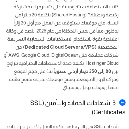
كانت الاستضافة سيئة ومبنية على \"سيرفرات مشتركة
رخيصة وبطيئة\" (Shared Hosting) بتكلفة 20 ديناراً في
السنة، فإن موقعك سيتوقف عن العمل مع أول 20 زائراً
يدخلون معاً في نفس اللحظة! في عام 2026، ننصح في وكالة
إعلانجية بقوة باستخدام
الاستضافات السحابية السريعة
المخصصة (Dedicated Cloud Servers/VPS)
من
شركات عملاقة مثل AWS, Google Cloud, DigitalOcean أو
Hostinger Cloud. تكلفة هذه الاستضافات الاحترافية تتراوح
بين
80 إلى 350 دينار أردني سنوياً
بناءً على حجم الموقع
وحركة الزوار المتوقعة، وتمنح موقعك سرعة تصفح فائقة
تحبها روبوتات جوجل وجيميناي.
3. شهادات الحماية والتأمين (SSL
Certificates):
شهادة SSL هي التي تظهر علامة القفل الأخضر بجوار رابط