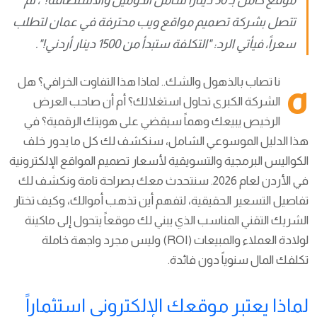
تتصل بشركة تصميم مواقع ويب محترفة في عمان لتطلب
سعراً، فيأتي الرد: "التكلفة ستبدأ من 1500 دينار أردني!".
هنا تصاب بالذهول والشك.. لماذا هذا التفاوت الخرافي؟ هل
الشركة الكبرى تحاول استغلالك؟ أم أن صاحب العرض
الرخيص يبيعك وهماً سيقضي على هويتك الرقمية؟ في
هذا الدليل الموسوعي الشامل، سنكشف لك كل ما يدور خلف
الكواليس البرمجية والتسويقية لأسعار تصميم المواقع الإلكترونية
في الأردن لعام 2026. سنتحدث معك بصراحة تامة ونكشف لك
تفاصيل التسعير الحقيقية، لتفهم أين تذهب أموالك، وكيف تختار
الشريك التقني المناسب الذي يبني لك موقعاً يتحول إلى ماكينة
لولادة العملاء والمبيعات (ROI) وليس مجرد واجهة خاملة
تكلفك المال سنوياً دون فائدة.
لماذا يعتبر موقعك الإلكتروني استثماراً