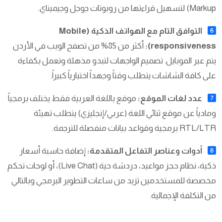
Markup) لتسهيل قراءتها من روبوتات جوجل وجيميناي.
التوافق التام مع الهواتف الذكية (Mobile
responsiveness):
أكثر من 85% من تصفح الويب في الأردن
يتم عبر الموبايل. تصميم الواجهات لتبدو مذهلة وتعمل بكفاءة
على كافة الشاشات يتطلب وقتاً وجهداً اختبارياً كبيراً.
عدد لغات الموقع:
موقع باللغة العربية فقط يختلف برمجياً
ومادياً عن موقع ثنائي اللغة (عربي/إنجليزي) يتطلب تهيئة
RTL/LTR برمجية وقواعد بيانات منفصلة للترجمة.
أدوات وعناصر التفاعل المتقدمة:
إضافة حاسبة أسعار
ذكية، نظام حجز مواعيد، دردشة حية (Live Chat)، أو لوحات تحكم
مخصصة للمستخدمين تزيد من ساعات التطوير البرمجي وبالتالي
من التكلفة الإجمالية.